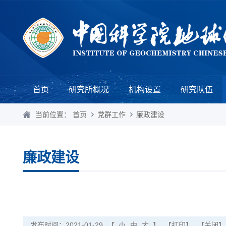
首页
研究所概况
机构设置
研究队伍
当前位置：
首页
党群工作
廉政建设
廉政建设
发布时间：2021-01-29
【
小
中
大
】
【打印】
【关闭】