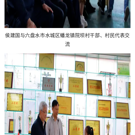
侯建国与六盘水市水城区蟠龙镇院坝村干部、村民代表交
流