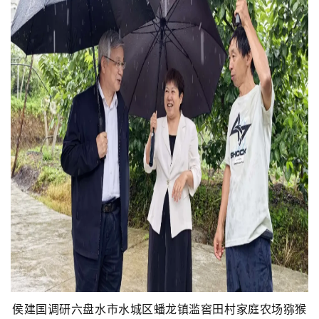
侯建国调研六盘水市水城区蟠龙镇滥窖田村家庭农场猕猴