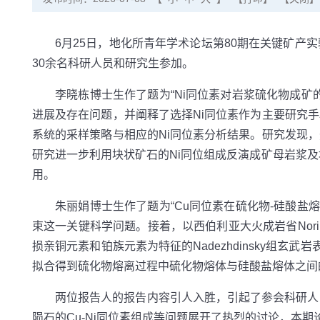
6月25日，地化所青年学术论坛第80期在关键矿
30余名科研人员和研究生参加。
李晓栋博士生作了题为“Ni同位素对岩浆硫化物成矿的
进展及存在问题，并阐释了选择Ni同位素作为主要研究
系统的采样策略与相应的Ni同位素分析结果。研究发现
研究进一步利用块状矿石的Ni同位组成反演成矿母岩浆
用。
朱丽娟博士生作了题为“Cu同位素在硫化物-硅酸
束这一关键科学问题。接着，以西伯利亚大火成岩省Nori
损亲铜元素和铂族元素为特征的Nadezhdinsky组
拟合得到硫化物熔离过程中硫化物熔体与硅酸盐熔体之间
两位报告人的报告内容引人入胜，引起了参会科研人
陨石的Cu-Ni同位素组成等问题展开了热烈的讨论，本