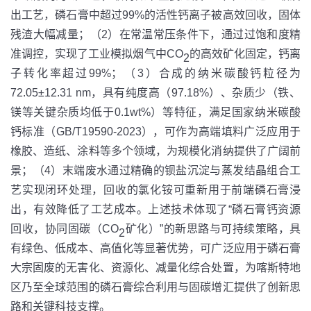
出工艺，磷石膏中超过99%的活性钙离子被高效回收，固体
残渣大幅减量；（2）在常温常压条件下，通过过饱和度精
准调控，实现了工业模拟烟气中CO
的高效矿化固定，钙离
2
子转化率超过99%；（3）合成的纳米碳酸钙粒径为
72.05±12.31 nm，具有纯度高（97.18%）、杂质少（铁、
镁等关键杂质均低于0.1wt%）等特征，满足国家纳米碳酸
钙标准（GB/T19590-2023），可作为高端填料广泛应用于
橡胶、造纸、涂料等多个领域，为规模化消纳提供了广阔前
景；（4）末端废水通过精确的钡盐沉淀与蒸发结晶组合工
艺实现闭环处理，回收的氯化铵可重新用于前端磷石膏浸
出，有效降低了工艺成本。上述技术体现了“磷石膏钙资源
回收，协同固碳（CO
矿化）”的新思路与可持续策略，具
2
有绿色、低成本、高值化等显著优势，可广泛应用于磷石膏
大宗固废的无害化、资源化、减量化综合处置，为喀斯特地
区乃至全球范围的磷石膏综合利用与固碳增汇提供了创新思
路和关键科技支撑。