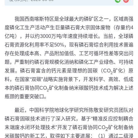
我国西南喀斯特区是全球最大的磷矿区之一，区域高强
度磷化工生产活动产生巨量磷石膏大宗固体废物（存量约4
亿吨），并以约3000万吨/年速度持续增长。当前，全球磷
石膏资源化利用率不足50%，现有磷石膏综合利用技术普遍
存在处理成本高、产品附加值低、工艺可循环性差等突出问
题，严重制约磷石膏规模化消纳和磷化工产业绿色、可持续
发展。磷石膏富含的钙元素是理想的固碳（CO
矿化）原
2
料，在国家“双碳”战略实施背景下，开发科学、高效、低成
本的磷石膏协同CO
矿化制备纳米碳酸钙技术成为解决上述
2
瓶颈的重要突破口。
最近，中国科学院地球化学研究所陈敬安研究员团队对
磷石膏固碳技术进行了深入研究，基于“精准反应控制耦合
末端废水闭环处理技术”开发了磷石膏协同CO
矿化制备纳
2
米碳酸钙的新工艺，取得如下主要进展：（1）通过二级浸