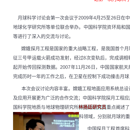
月球科学讨论会第一次会议于
2009
年
4
月
25
至
26
日在中
地球化学研究所等单位联合举办。中国科学院资环局和
等进行了深入的交流与讨论。
嫦娥探月工程是国家的重大战略工程，是我国首个月
征三号甲运载火箭成功发射，经过
8
次变轨后，完成调相
起开始传回探测数据。
2007
年
11
月
26
日，中国国家航天
完成历时一年的工作之后，在卫星在控制下成功撞击月球
本次会议讨论内容丰富。嫦娥工程地面应用系统总设
及应用开展更为广泛的合作交流；中国科学院探月工程应
国科学院地质与地球物理研究所
林扬廷
研究员
重点阐述了
科领域，分别就月球的重
中国探月工程首席科