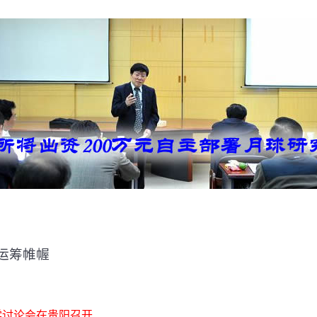
运筹帷幄
学讨论会在贵阳召开