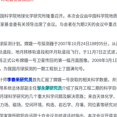
国科学院地球化学研究所隆重召开。本次会议由中国科学院地
国家基金委有关领导出席了会议。与会者在为期
2
天的会议中重点
球探测计划。嫦娥一号探测器于
2007
年
10
月
24
日
18
时
05
分，从
轨道段、地月转移轨道段和环月轨道段飞行，于
11
月
7
日正式进
局正式公布嫦娥一号卫星传回的第一幅月面图像。
2009
年
3
月
1
，为我国月球探测的一期工程划上了圆满句号。
计师
李春来研究员
首先汇报了嫦娥一号获取的相关科学数据，并
用系统总体部副主任
邹永廖研究员
介绍了探月工程二期的科学目
月球科学研究的几个重大科学问题及解决思路；来自
天体化学
力场、磁场、空间环境、构造、岩石学、月壤、同位素等研究对
学家我所欧阳自远院士在会议总结讲话时指出，本次会议开得