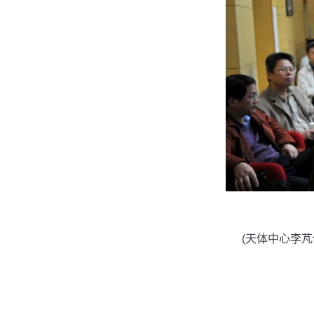
(天体中心李芃供稿 张肖华摄