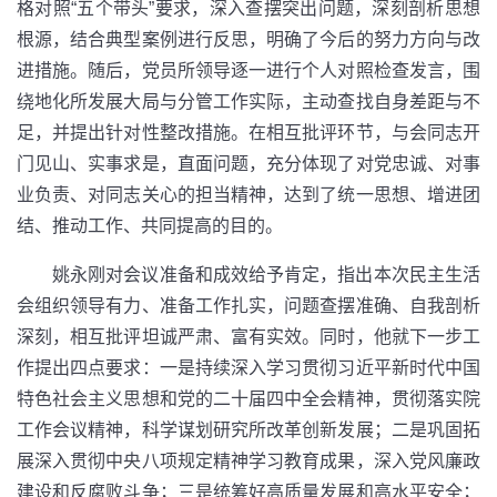
格对照“五个带头”要求，深入查摆突出问题，深刻剖析思想
根源，结合典型案例进行反思，明确了今后的努力方向与改
进措施。随后，党员所领导逐一进行个人对照检查发言，围
绕地化所发展大局与分管工作实际，主动查找自身差距与不
足，并提出针对性整改措施。在相互批评环节，与会同志开
门见山、实事求是，直面问题，充分体现了对党忠诚、对事
业负责、对同志关心的担当精神，达到了统一思想、增进团
结、推动工作、共同提高的目的。
姚永刚对会议准备和成效给予肯定，指出本次民主生活
会组织领导有力、准备工作扎实，问题查摆准确、自我剖析
深刻，相互批评坦诚严肃、富有实效。同时，他就下一步工
作提出四点要求：一是持续深入学习贯彻习近平新时代中国
特色社会主义思想和党的二十届四中全会精神，贯彻落实院
工作会议精神，科学谋划研究所改革创新发展；二是巩固拓
展深入贯彻中央八项规定精神学习教育成果，深入党风廉政
建设和反腐败斗争；三是统筹好高质量发展和高水平安全；