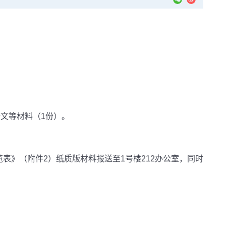
论文等材料（
1
份）。
览表》（附件
2
）纸质版材料报送至
1
号楼
212
办公室，同时