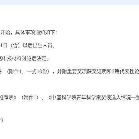
经开始，具体事项通知如下：
1
日（含）以后出生人员。
据申报材料讨论后决定。
》（附件
1
，一式
10
份），并附重要奖项获奖证明和
3
篇代表性
推荐表》（附件
1
）、《中国科学院青年科学家奖候选人情况一
83