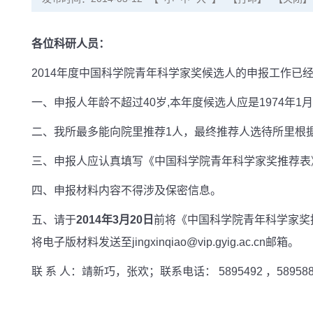
各位科研人员：
2014
年度中国科学院青年科学家奖候选人的申报工作已
一、申报人年龄不超过
40
岁
,
本年度候选人应是
1974
年
1
月
二、我所最多能向院里推荐
1
人，最终推荐人选待所里根
三、申报人应认真填写《中国科学院青年科学家奖推荐表
四、申报材料内容不得涉及保密信息。
五、请于
2014
年
3
月
20
日
前将《中国科学院青年科学家奖
将电子版材料发送至
jingxinqiao@vip.gyig.ac.cn
邮箱。
联
系
人：靖新巧，张欢
；
联系电话：
5895492
，
58958