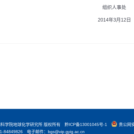
组织人事处
2014
年
3
月
12
日
3 中国科学院地球化学研究所 版权所有
黔ICP备13001045号-1
贵公网安备
84849826
电子邮件：bgs@vip.gyig.ac.cn