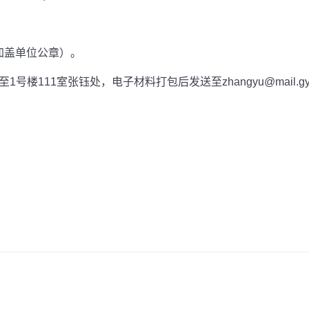
加盖单位公章）。
至
1
号楼
111室
张钰处，电子材料打包后发送至
zhangyu@mail.gy