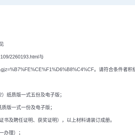
见
0109/2260193.html
与
d=2967&gjz=%B7%FE%CE%F1%D6%B8%C4%CF
。请符合条件者积
2
）纸质版一式五份及电子版；
纸质版一式一份及电子版；
证书及聘任证明、获奖证明），以上材料请装订成册。
一办理）；