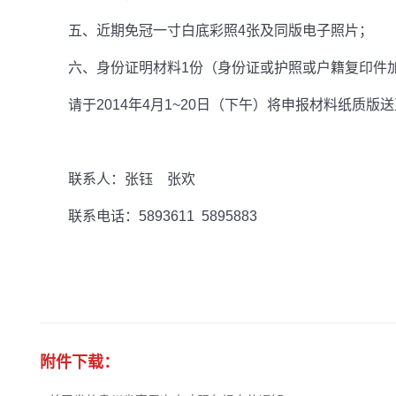
五、近期免冠一寸白底彩照
4
张及同版电子照片；
六、身份证明材料
1
份（身份证或护照或户籍复印件
请于
2014
年
4
月
1~
20
日（下午）
将申报材料纸质版送
联系人：张钰 张欢
联系电话：
5893611
5895883
附件下载：