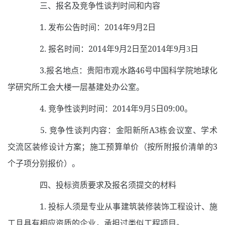
三、报名及竞争性谈判时间和内容
1.
发布公告时间：
2014
年
9
月2日
2.
报名时间：
2014
年
9
月
2
日至
2014
年
9
月
3
日
3.
报名地点：贵阳市观水路
46
号中国科学院地球化
学研究所工会大楼一层基建处办公室。
4.
竞争性谈判时间：
2014
年
9
月
5
日
09:00
。
5.
竞争性谈判内容：金阳新所
A3
栋会议室、学术
交流区装修设计方案；施工预算单价（按所附报价清单的
3
个子项分别报价）。
四、投标资质要求及报名须提交的材料
1.
投标人须是专业从事建筑装修装饰工程设计、施
工且具有相应资质的企业，承担过类似工程项目。