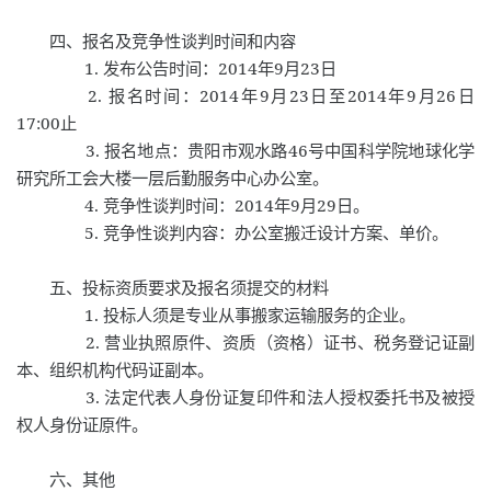
四、报名及竞争性谈判时间和内容
1.
2014
9
23
发布公告时间：
年
月
日
2.
2014
9
23
2014
9
26
报名时间：
年
月
日至
年
月
日
17:00
止
3.
46
报名地点：贵阳市观水路
号中国科学院地球化学
研究所工会大楼一层后勤服务中心办公室。
4.
2014
9
29
竞争性谈判时间：
年
月
日。
5.
竞争性谈判内容：办公室搬迁设计方案、单价。
五、投标资质要求及报名须提交的材料
1.
投标人须是专业从事搬家运输服务的企业。
2.
营业执照原件、资质（资格）证书、税务登记证副
本、组织机构代码证副本。
3.
法定代表人身份证复印件和法人授权委托书及被授
权人身份证原件。
六、其他