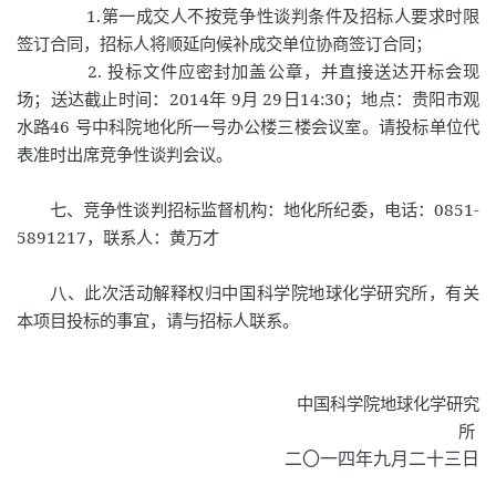
1.
第一成交人不按竞争性谈判条件及招标人要求时限
签订合同，招标人将顺延向候补成交单位协商签订合同；
2.
投标文件应密封加盖公章，并直接送达开标会现
2014
9
29
14:30
场；送达截止时间：
年
月
日
；地点：贵阳市观
46
水路
号中科院地化所一号办公楼三楼会议室。请投标单位代
表准时出席竞争性谈判会议。
0851-
七、竞争性谈判招标监督机构：地化所纪委，电话：
5891217
，联系人：黄万才
八、此次活动解释权归中国科学院地球化学研究所，有关
本项目投标的事宜，请与招标人联系。
中国科学院地球化学研究
所
二〇一四年九月二十三日