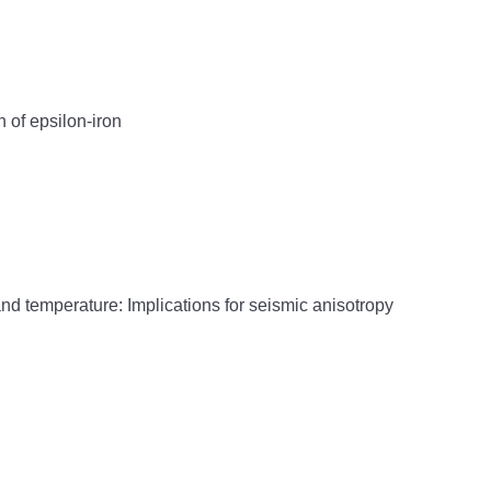
of epsilon-iron
 temperature: Implications for seismic anisotropy