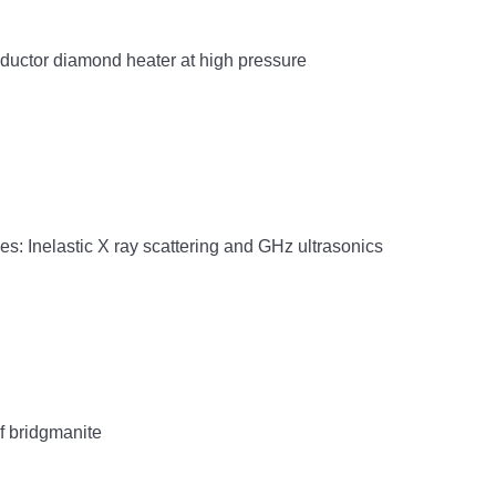
ctor diamond heater at high pressure
 Inelastic X ray scattering and GHz ultrasonics
f bridgmanite