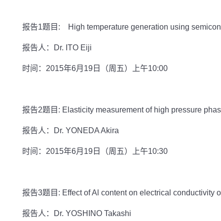
报告1题目: High temperature generation using semicondu
报告人：Dr. ITO Eiji
时间：2015年6月19日（周五）上午10:00
报告2题目: Elasticity measurement of high pressure phases:
报告人：Dr. YONEDA Akira
时间：2015年6月19日（周五）上午10:30
报告3题目: Effect of Al content on electrical conductivity o
报告人：Dr. YOSHINO Takashi