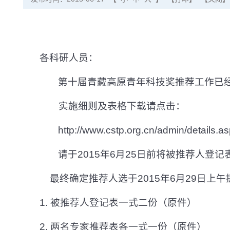
各科研人员：
第十届青藏高原青年科技奖推荐工作已
实施细则及表格下载请点击：
http://www.cstp.org.cn/admin/details.a
请于
2015
年
6
月
25
日前将被推荐人登记
最终确定推荐人选于
2015
年
6
月
29
日上午
1.
被推荐人登记表一式二份（原件）
2.
两名专家推荐表各一式一份（原件）