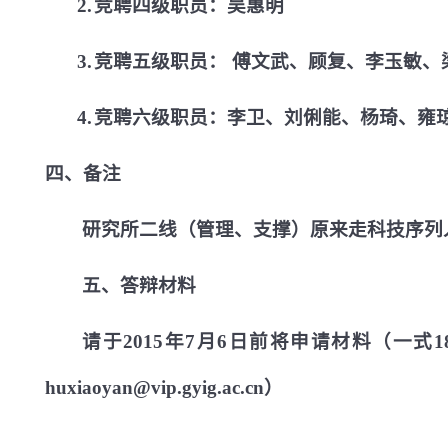
2.
竞聘四级职员：吴惠明
3.
竞聘五级职员： 傅文武、顾复、李玉敏、
4.
竞聘六级职员：李卫、刘俐能、杨琦、雍
四、备注
研究所二线（管理、支撑）原来走科技序列
五、答辩材料
请于
2015
年
7
月
6
日前将申请材料（一式
1
huxiaoyan@vip.gyig.ac.cn
）