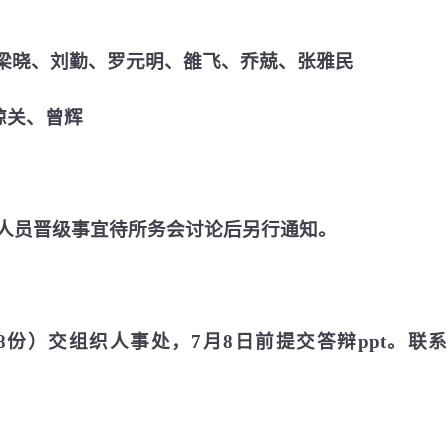
梁晓、刘勤、罗元明、雒飞、乔兢、张雅民
琼关、曾辉
人员晋级事宜待所务会讨论后另行通知。
8
份）交组织人事处，
7
月
8
日前提交答辩
ppt
。联系