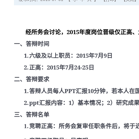
经所务会讨论，
2015
年度岗位晋级仅正高、
一、答辩时间
1.
六级及以上职员：
2015
年
7
月
9
日
2.
正高：
2015
年
7
月
24-25
日
二、答辩要求
1.
答辩人员每人
PPT
汇报
10
分钟，若本人在
2.
ppt
汇报内容：
1
）基本情况；
2
）研究成
三、答辩名单
1.
竞聘正高：所务会复审任职条件后，将于