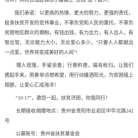
我们承诺：以更高的热情、更大的努力、更强的责任，
投身扶贫开发的宏伟事业，不辜负党和人民的重托，不辜负
贫困地区群众的期盼。有钱出钱，有力出力，有人出人，有
智出智，无论能力大小，无论爱心多少，“只要人人都献出
一点爱，世界将变成美好的人间”!
赠人玫瑰，手留余香；行善积德，福有攸归。让我们
携起手来，用善举点燃希望，用行动播洒阳光，为贫困插上
翅膀，让爱心汇成海洋！
“10·17”，邀您一起，扶贫济困，你我同行！
长期接收捐赠地点：贵州省贵阳市云岩区中华北路242
号
公募账号：贵州省扶贫基金会