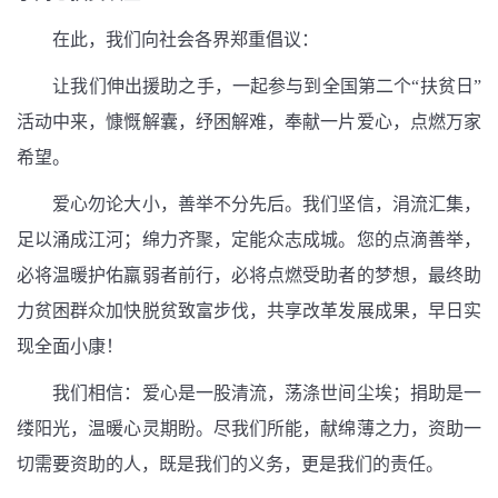
在此，我们向社会各界郑重倡议：
让我们伸出援助之手，一起参与到全国第二个“扶贫日”
活动中来，慷慨解囊，纾困解难，奉献一片爱心，点燃万家
希望。
爱心勿论大小，善举不分先后。我们坚信，涓流汇集，
足以涌成江河；绵力齐聚，定能众志成城。您的点滴善举，
必将温暖护佑羸弱者前行，必将点燃受助者的梦想，最终助
力贫困群众加快脱贫致富步伐，共享改革发展成果，早日实
现全面小康！
我们相信：爱心是一股清流，荡涤世间尘埃；捐助是一
缕阳光，温暖心灵期盼。尽我们所能，献绵薄之力，资助一
切需要资助的人，既是我们的义务，更是我们的责任。