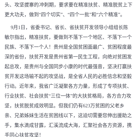
头、攻坚拔寨的冲刺期，要求要在精准扶贫、精准脱贫上下
更大功夫，做到“四个切实”、“四个一批”和“六个精准”。
9月1日，省委书记、省长、省扶贫开发领导小组组长陈
敏尔指出，精准扶贫，要做到不落下一个地区、不落下一个
民族、不落下一个人！贵州是全国贫困面最广、贫困程度最
深的省份，
扶贫开发是贵州省第一民生工程，向绝对贫困发
起总攻，是贵州与全国同步小康的时代最强音，坚决打赢扶
贫开发这场输不起的攻坚战，是全省人民的必胜信念和坚毅
行动。近年来，我省广泛凝聚各方力量
，形成了专项扶贫、
行业扶贫、社会扶贫“三位一体”的大扶贫格局，各方合力攻
坚，扶贫脱贫成效明显。但我们仍有623万贫困的父老乡
亲、兄弟姊妹生活在贫困线以下，这迫切需要您伸出援助之
手，集水滴成甘露，汇溪流成大海，汇聚社会各方资源，携
手同心扶贫攻坚！