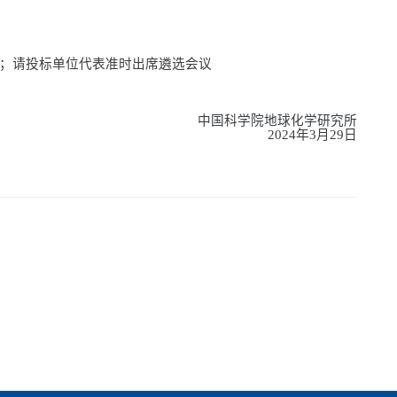
；请投标单位代表准时出席
遴选
会议
中国科学院地球化学研究所
2024
年
3
月
29
日