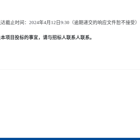
送达截止时间：
202
4
年
4
月
12
日
9:
30
（逾期递交的响应文件恕不接受）
关本项目投标的事宜，请与招标人联系人联系。