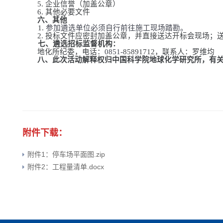
5.
企业信誉（加盖公章）
6.
其他必要文件
六、其他
1.
参加遴选单位必须自行前往施工现场踏勘。
2
.
投标文件应密封加盖公章，并直接送达开标会现场；
七、
遴选
招标监督机构：
地化所纪委，电话：
0851-
85891712
，联系人：罗维均
八、此次活动解释权归中国科学院地球化学研究所，有
附件下载：
附件1：停车场平面图.zip
附件2：工程量清单.docx