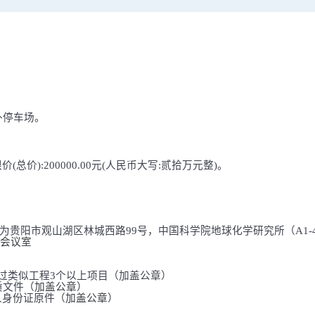
外停车场。
限价
(
总价
):200000.00
元
(
人民币大写
:
贰拾万元整
)
。
为贵阳市观山湖区林城西路
99
号，中国科学院地球化学研究所（
A1-
会议室
过类似工程
3
个以上项目（加盖公章）
质文件
（加盖公章）
人身份证原件
（加盖公章）