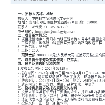
一、招标人名称、地址
招标人：中国科学院地球化学研究所
地 址：贵阳市观山湖区林城西路
99
号
邮 编：
550081
联系人
：
龙代安（
15285187172
）
电子邮箱：
longdaian@mail.gyig.ac.cn
二、项目基本情况：
1.
项目建设地点：
贵阳市南明区观水路
46
号中科嘉园室
2.
工程
名称
：
地化所中科嘉园室外停车场路面改造工程
3.
工程范围：
见附件
4.
工期
：
20
天
5.
预算金额
:200000.00
元
(
人民币大写
:
贰拾万元整
),
最高
三、项目资金来源及落实情况：
已落实。
四、报名及
遴选
时间和内容
1.
发布公告时间：
202
4
年
3
月
29
日
2.
报名时间：
202
4
年
3
月
29
日至
202
4
年
4
月
11
日
8:30-16:30
3.
报名地点：可采取现场报名或电子报名，现场报名地址
4.
遴选
时间：
202
4
年
4
月
12
日
9:30
，地点：
地化所
A1-514
5.
遴选
内容：
施工方案、质量、品牌要求、单价等
五、投标资质要求及报名须提交的材料
1.
投标人须是具有相应施工资质的企业，并近
3
年内承担
2.
营业执照、资质（资格）证书、税务登记证等相关资
3.
法定代表人身份证复印件和法人授权委托书及被授权
4
.
投标文件
一正一副
（加盖公章）