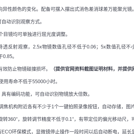
矿物各向异性颜色的变化。配备可摆入摆出式消色差消球差万能聚光镜
可自动识别观察方式。
。每个目镜均可单独进行屈光度调整。
射观察，2.5x物镜数值孔径不低于0.06；5x数值孔径不小于0
0.85。
可有效防止物镜碰撞损坏。
（提供官网资料截图证明材料，并提供
用寿命不低于55000小时。
。具有编码功能，可自动识别物镜放大倍数。
调焦机构附近各有不少于1个一键拍照录像按钮，自动存储，图
旋转360°，旋转调节精度不低于0.1°，有带定位的偏光移动尺，
有ECO环保模式，显微镜停止操作一段时间以后自动断电，延长