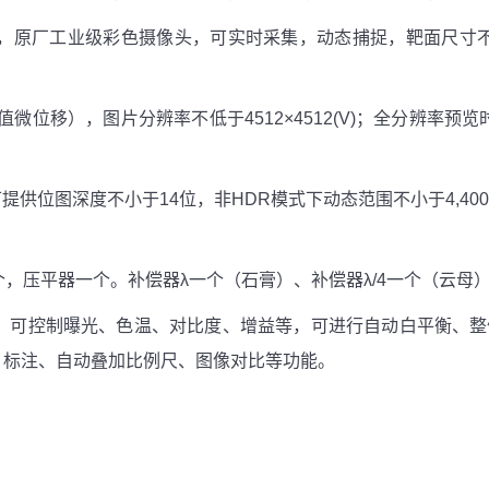
，原厂工业级彩色摄像头，可实时采集，动态捕捉，靶面尺寸不小
微位移），图片分辨率不低于4512×4512(V)；全分辨率预览时
，可提供位图深度不小于14位，非HDR模式下动态范围不小于4,400：
，压平器一个。补偿器λ一个（石膏）、补偿器λ/4一个（云母
件，可控制曝光、色温、对比度、增益等，可进行自动白平衡、
，标注、自动叠加比例尺、图像对比等功能。