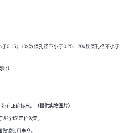
。
.15；10x数值孔径不小于0.25；20x数值孔径不小于
网址）
片带有正确标尺。
（提供实物图片）
可进行45°定位设定。
显微镜使用寿命。