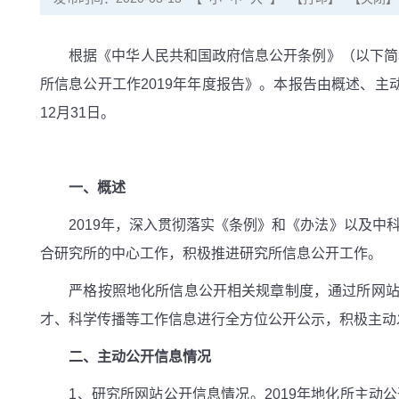
根据《中华人民共和国政府信息公开条例》（以下简
所信息公开工作201
9
年年度报告》。本报告由概述、主动
12月31日。
一、概述
201
9
年，深入贯彻落实《条例》和《办法》以及中
合研究所的中心工作，积极推进研究所信息公开工作。
严格按照地化所信息公开相关规章制度，通过所网站
才、科学传播等工作信息进行全方位公开公示
，
积极主动
二、主动公开信息情况
1、研究所网站公开信息情况。201
9
年地化所主动公