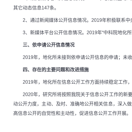
其它动态信息
147
条
。
2、通过新闻媒体公开信息情况。201
9
年积极联系中
3、新媒体平台公开信息情况。2019年“中科院地化
三、依申请公开信息情况
201
9
年，地化所未接到依申请公开信息的申请
；
未
四、存在的主要问题和改进措施
201
9
年，地化所在信息公开工作方面持续稳定工作
2020
年，研究所将按照我院关于信息公开工作的新
动公开力度，主动、及时、准确地公开相关信息，深入做
高信息公开的自觉性和主动性，促进信息公开工作开展。