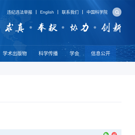
违纪违法举报
English
联系我们
中国科学院
学术出版物
科学传播
学会
信息公开