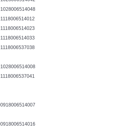
01028006514048
01118006514012
01118006514023
01118006514033
01118006537038
01028006514008
01118006537041
00918006514007
00918006514016