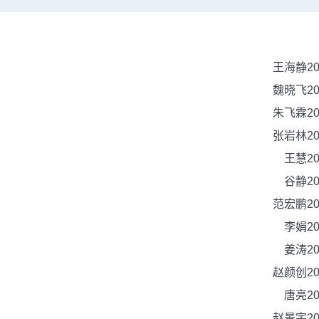
王海静
2
魏晓飞
2
朱飞霖
2
张岩林
2
王慧
2
谷静
2
范宏鹏
2
李娟
2
姜涛
2
赵颜创
2
唐亮
2
赵景宇
2