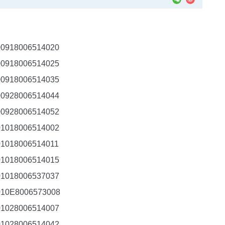
00918006514020
00918006514025
00918006514035
00928006514044
00928006514052
01018006514002
01018006514011
01018006514015
01018006537037
010E8006573008
01028006514007
01028006514042