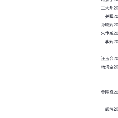
王大州
2
关晖
2
孙晓辉
2
朱传威
2
李辉
2
汪玉会
2
杨海全
2
曹晓斌
2
颉炜
2