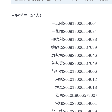
三好学生（34人）
王志刚
200918006514004
王燕丽
200918006514024
邢德科
200918006514028
姚敏杰
200918006537039
周永初
200928006514046
蔡永兵
200928006537049
苗社强
201018006514006
房彬
201018006514012
林森
201018006514018
孟勇
2010E8006573007
常娜
201028006514001
曾广能
201028006514039