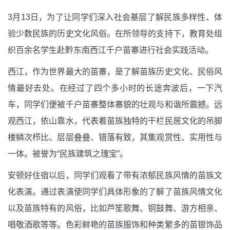
3月13日，为了让同学们深入社会基层了解民族多样性、体
验少数民族的历史文化风俗。在所领导的支持下，教育处组
织百余名学生赴黔东南西江千户苗寨进行社会实践活动。
西江，作为世界最大的苗寨，是了解苗族历史文化、民俗风
情最好去处。在经过了四个多小时的长途奔波后，一下汽
车，同学们便被千户苗寨整体寨貌的壮观与和谐所震撼。远
观西江，依山靠水，代表着苗族独特的干栏
民居文化
的吊脚
楼鳞次栉比、层层叠叠、错落有致，其集观赏性、实用性与
一体。被誉为“民族建筑之瑰宝”。
安顿好住宿以后，同学们观看了带有浓郁民族风情的苗族文
化表演。通过表演使同学们具体形象的了解了苗族风情文化
以及苗族特有的风俗，比如芦笙歌舞、铜鼓舞、游方相亲、
唱敬酒歌等等。色彩鲜艳的苗族服饰和种类繁多的苗银饰品