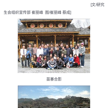
[文/研究
生会组织宣传部 崔丽峰 图/崔丽峰 蔡成]
苗寨合影