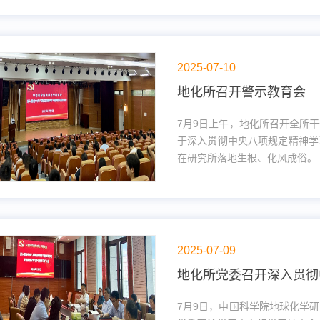
2025-07-10
​地化所召开警示教育会
7月9日上午，地化所召开全所
于深入贯彻中央八项规定精神学
在研究所落地生根、化风成俗。
2025-07-09
7月9日，中国科学院地球化学