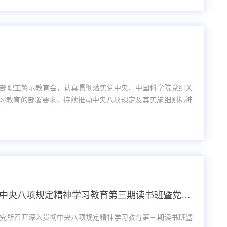
干部职工警示教育会，认真贯彻落实党中央、中国科学院党组关
习教育的部署要求，持续推动中央八项规定及其实施细则精神
地化所党委召开深入贯彻中央八项规定精神学习教育第三期读书班暨党委理论学习中心组学习扩大会
研究所召开深入贯彻中央八项规定精神学习教育第三期读书班暨