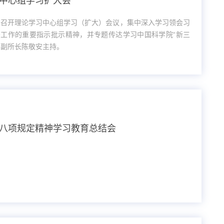
中心组学习扩大会
组织召开理论学习中心组学习（扩大）会议，集中深入学习领会习
工作的重要指示批示精神，并专题传达学习中国科学院“新三
、副所长陈敬安主持。
八项规定精神学习教育总结会