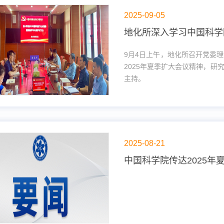
2025-09-05
地化所深入学习中国科学
9月4日上午，地化所召开党委
2025年夏季扩大会议精神，
主持。
2025-08-21
​中国科学院传达2025