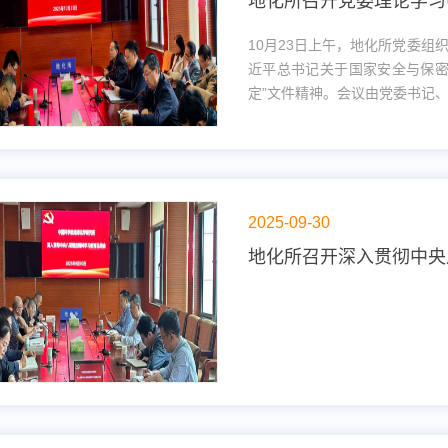
地化所召开党委理论学习
10月23日上午，地化所党委
近平总书记关于国家安全与保密
定”文件精神。会议由党委书记
2025-09-30
地化所召开深入贯彻中央