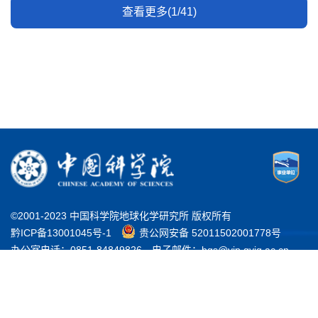
查看更多(1/41)
©2001-2023 中国科学院地球化学研究所 版权所有
黔ICP备13001045号-1
贵公网安备 52011502001778号
办公室电话：0851-84849826
电子邮件：bgs@vip.gyig.ac.cn
地址：贵州省贵阳市观山湖区林城西路99号