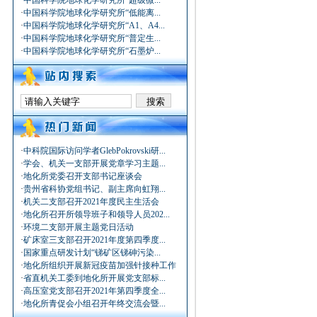
·
中国科学院地球化学研究所“超级微...
·
中国科学院地球化学研究所“低能离...
·
中国科学院地球化学研究所“A1、A4...
·
中国科学院地球化学研究所“普定生...
·
中国科学院地球化学研究所“石墨炉...
·
中科院国际访问学者GlebPokrovski研...
·
学会、机关一支部开展党章学习主题...
·
地化所党委召开支部书记座谈会
·
贵州省科协党组书记、副主席向虹翔...
·
机关二支部召开2021年度民主生活会
·
地化所召开所领导班子和领导人员202...
·
环境二支部开展主题党日活动
·
矿床室三支部召开2021年度第四季度...
·
国家重点研发计划“锑矿区锑砷污染...
·
地化所组织开展新冠疫苗加强针接种工作
·
省直机关工委到地化所开展党支部标...
·
高压室党支部召开2021年第四季度全...
·
地化所青促会小组召开年终交流会暨...