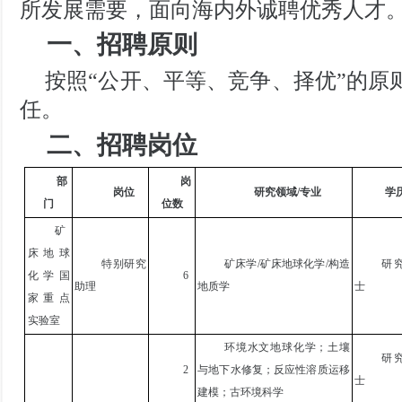
所发展需要，面向海内外诚聘优秀人才
一、招聘原则
按照
“
公开、平等、竞争、择优
”
的原
任。
二、
招聘岗位
部
岗
岗位
研究领域/专业
学
门
位数
矿
床地球
特别研究
矿床学/矿床地球化学/构造
研
化学国
6
助理
地质学
士
家重点
实验室
环境水文地球化学；土壤
研
2
与地下水修复；反应性溶质运移
士
建模；古环境科学