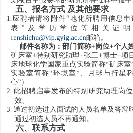
五、报名方式
及其他要求
1.应聘者请将附件
地化所聘用信息申
“
表
及学历学位等相关证明
”
renshichu@vip.gyig.ac.cn
邮箱
。
邮件名称为：部门简称
+岗位+个人
矿床室
+
特别研究助理
+张三+博士+
项
床地球化学国家重点实验简称
“
矿床室
实验室简称
“
环境室
”
、月球与行星
心
”
）
2.
此招聘启事发布的特别研究助理岗位
效。
3.
通过初选进入面试的人员名单及答辩
通过初选人员不再通知
。
六、联系方式