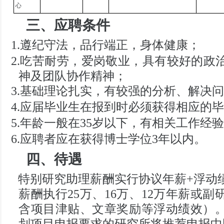
心
三、应聘条件
1.遵纪守法，品行端正，身体健康；
2.吃苦耐劳，爱岗敬业，具有较
好
的政
神及团队协作精神；
3.基础理论扎实，有较强的分析、解决
4.应届毕业生在报到时必须获得相应的
5.年龄一般在35岁以下，有相关工作经
6.应聘者应在获得博士学位3年以内。
四、待遇
特别研究助理
薪酬实行协议年薪
+
浮动
薪酬
执行
25万、16万、12万年薪
或副
含项目津贴、文章奖励等
浮动
绩效）
划项目申报要求的研究所将推荐申报中