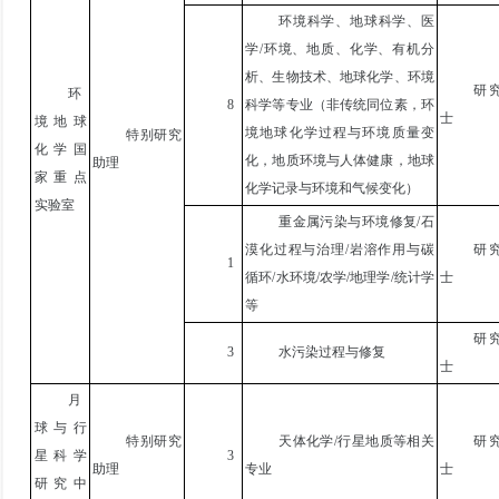
环境科学、地球科学、医
学/环境、地质、化学、有机分
析、生物技术、地球化学、环境
研
环
8
科学等专业（非传统同位素，环
士
境地球
境地球化学过程与环境质量变
特别研究
化学国
化，地质环境与人体健康，地球
助理
家重点
化学记录与环境和气候变化）
实验室
重金属污染与环境修复/石
漠化过程与治理/岩溶作用与碳
研
1
循环/水环境
/农学/地理学/统计学
士
等
研
3
水污染过程与修复
士
月
球与行
特别研究
天体化学
/
行星地质
等相关
研
星科学
3
助理
专业
士
研究中