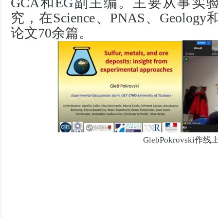
GCA
和
EG
副主编。主要从事实
究，在
Science
、
PNAS
、
Geology
论文
70
余篇。
GlebPokrovski
作线