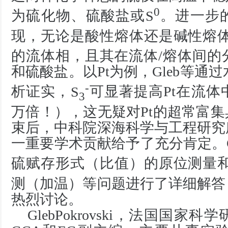
0
为硫化物、硫酸盐或
S
。进一步
现，无论是酸性熔体还是碱性熔
的流体相，且其在流体
/
熔体间的
和硫酸盐。以
Pt
为例，
Gleb
等通过
-
析证实，
S
可显著提高
Pt
在流体
3
万倍！），这无疑对
Pt
的超常富集
束后，中科院深海科学与工程研究
一重要学术贡献给予了充分肯定。
硫赋存形式（比值）的原位测量
测（加温）等问题进行了详细解答
热烈讨论。
GlebPokrovski
，法国国家科学