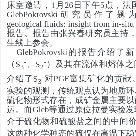
床室邀请，
1
月
26
日下午
5
点，法
GlebPokrovski
研究员作了题
geological fluids: insight from in-sit
报告。报告由张兴春研究员主持
生线上参会。
GlebPokrovski
的报告介绍了新
-
-
（
S
、
S
）及其在流体和熔体之
3
2
-
介绍了
S
对
PGE
富集矿化的贡献
3
实验的观测，传统观点认为地质环
硫化物形式存在，成矿金属主要以
运。而
Gleb
等通过原位拉曼实验发
介于硫化物和硫酸盐之间的中间
这两种化学种态的硫仅在高温下稳