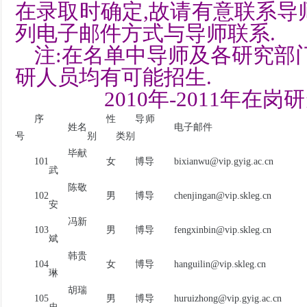
在录取时确定,故请有意联系导
列电子邮件方式与导师联系.
注:在名单中导师及各研究部
研人员均有可能招生.
2010年-2011年在
序
性
导师
姓名
电子邮件
号
别
类别
毕献
101
女
博导
bixianwu@vip.gyig.ac.cn
武
陈敬
102
男
博导
chenjingan@vip.skleg.cn
安
冯新
103
男
博导
fengxinbin@vip.skleg.cn
斌
韩贵
104
女
博导
hanguilin@vip.skleg.cn
琳
胡瑞
105
男
博导
huruizhong@vip.gyig.ac.cn