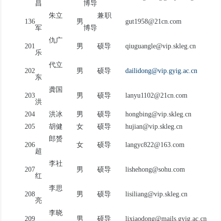
昌
博导
朱立
兼职
136
男
gut1958@21cn.com
军
博导
仇广
201
男
硕导
qiuguangle@vip.skleg.cn
乐
代立
202
男
硕导
dailidong@vip.gyig.ac.cn
东
龚国
203
男
硕导
lanyu1102@21cn.com
洪
204
洪冰
男
硕导
hongbing@vip.skleg.cn
205
胡健
女
硕导
hujian@vip.skleg.cn
郎赟
206
女
硕导
langyc822@163.com
超
李社
207
男
硕导
lishehong@sohu.com
红
李思
208
男
硕导
lisiliang@vip.skleg.cn
亮
李晓
209
男
硕导
lixiaodong@mails.gyig.ac.cn