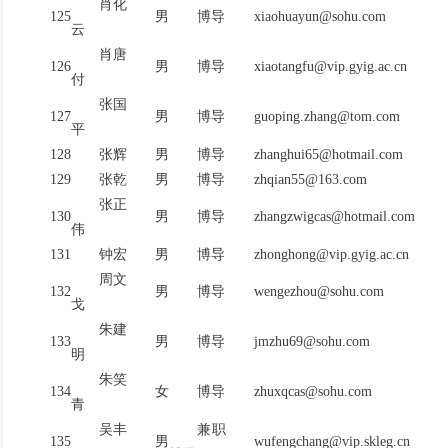
肖化
125
男
博导
xiaohuayun@sohu.com
云
肖唐
126
男
博导
xiaotangfu@vip.gyig.ac.cn
付
张国
127
男
博导
guoping.zhang@tom.com
平
128
张辉
男
博导
zhanghui65@hotmail.com
129
张乾
男
博导
zhqian55@163.com
张正
130
男
博导
zhangzwigcas@hotmail.com
伟
131
钟宏
男
博导
zhonghong@vip.gyig.ac.cn
周文
132
男
博导
wengezhou@sohu.com
戈
朱建
133
男
博导
jmzhu69@sohu.com
明
朱笑
134
女
博导
zhuxqcas@sohu.com
青
吴丰
兼职
135
男
wufengchang@vip.skleg.cn