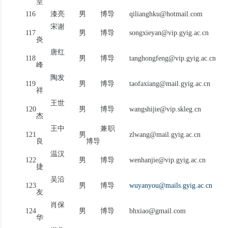
堂
116
漆亮
男
博导
qilianghku@hotmail.com
宋谢
117
男
博导
songxieyan@vip.gyig.ac.cn
炎
唐红
118
男
博导
tanghongfeng@vip.gyig.ac.cn
峰
陶发
119
男
博导
taofaxiang@mail.gyig.ac.cn
祥
王世
120
男
博导
wangshijie@vip.skleg.cn
杰
王中
兼职
121
男
zlwang@mail.gyig.ac.cn
良
博导
温汉
122
男
博导
wenhanjie@vip.gyig.ac.cn
捷
吴沿
123
男
博导
wuyanyou@mails.gyig.ac.cn
友
肖保
124
男
博导
bhxiao@gmail.com
华