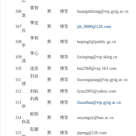
忠
黄智
106
男
博导
huangzhilong@vip.gyig.ac.cn
龙
季宏
107
男
博导
jih_0000@126.com
兵
李和
108
男
博导
hepingli@public.gz.cn
平
李心
109
男
博导
lixinqing@vip.skleg.cn
清
110
连宾
男
博导
bin2368@vip.163.com
刘丛
111
男
博导
liucongqiang@vip.gyig.ac.cn
强
112
刘耘
男
博导
lyun2003@yahoo.com
刘再
113
男
博导
liuzaihua@vip.gyig.ac.cn
华
欧阳
114
男
博导
ouyangzy@bao.ac.cn
自远
彭建
115
男
博导
jtpeng@126.com