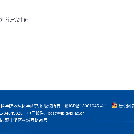
研究所研究生部
3 中国科学院地球化学研究所 版权所有
黔ICP备13001045号-1
贵公网安备
84849826
电子邮件：bgs@vip.gyig.ac.cn
阳市观山湖区林城西路99号