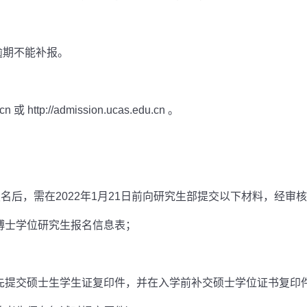
。逾期不能补报。
.cn
或
http://admission.ucas.edu.cn
。
报名后，需在2022年1月21日前向研究生部提交以下材料，经审
读博士学位研究生报名信息表；
可先提交硕士生学生证复印件，并在入学前补交硕士学位证书复印